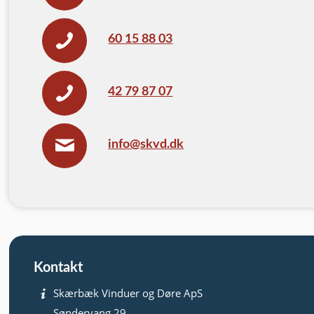
60 15 88 03
42 79 87 07
info@skvd.dk
Kontakt
Skærbæk Vinduer og Døre ApS
Søndervang 29